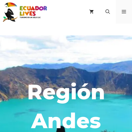
Saltar
al
M
contenido
Región
Andes