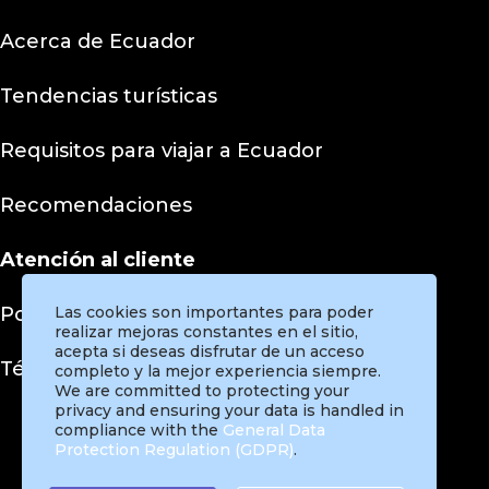
Acerca de Ecuador
Tendencias turísticas
Requisitos para viajar a Ecuador
Recomendaciones
Atención al cliente
Las cookies son importantes para poder
Políticas de privacidad
realizar mejoras constantes en el sitio,
acepta si deseas disfrutar de un acceso
Términos y condiciones
completo y la mejor experiencia siempre.
We are committed to protecting your
privacy and ensuring your data is handled in
compliance with the
General Data
Protection Regulation (GDPR)
.
Instagram
Facebook
Twitter
Pinterest
TikTok