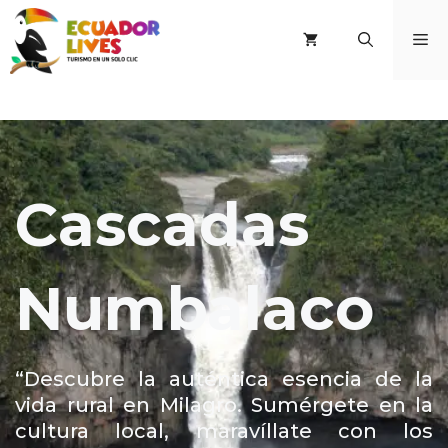
Saltar
al
M
contenido
Cascadas
Numbalaco
“Descubre la auténtica esencia de la
vida rural en Milagro. Sumérgete en la
cultura local, maravíllate con los