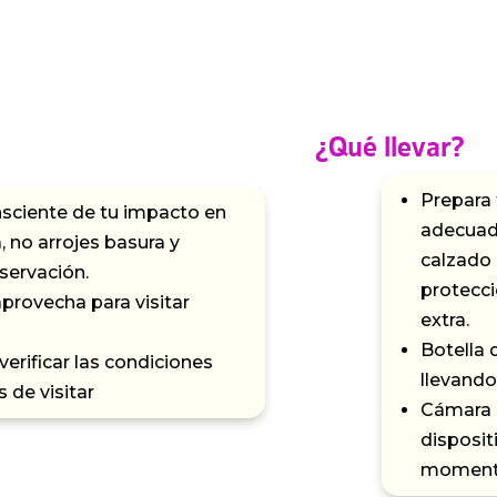
¿Qué llevar?
Prepara 
nsciente de tu impacto en
adecuada
 no arrojes basura y
calzado 
servación.
protecci
aprovecha para visitar
extra.
Botella 
rificar las condiciones
llevando
 de visitar
Cámara o
disposit
momentos