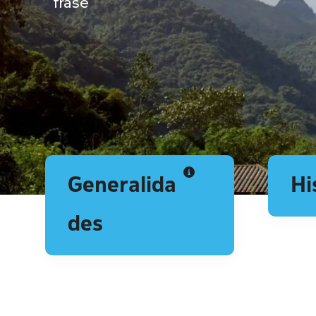
frase
Generalida
Hi
des