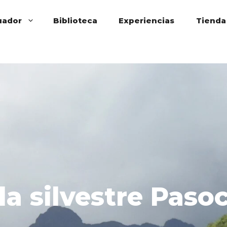
uador
Biblioteca
Experiencias
Tienda
da silvestre Paso