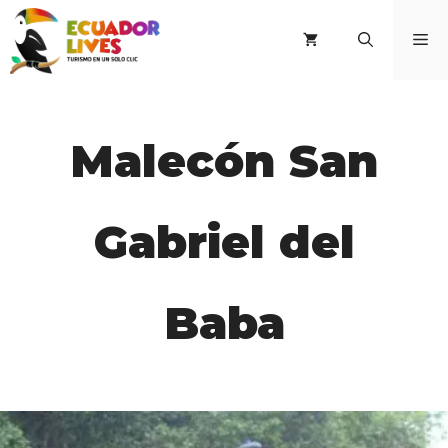
Saltar
al
M
contenido
Malecón San
Gabriel del
Baba