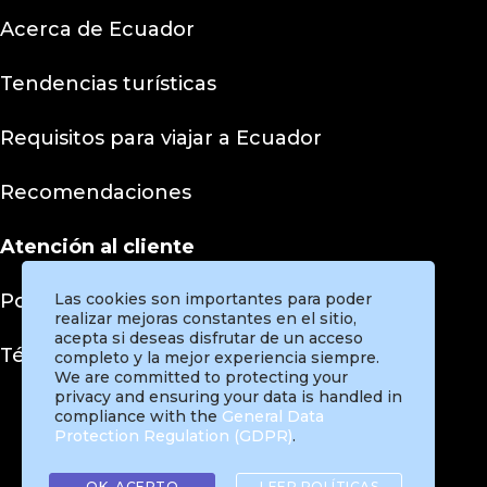
Acerca de Ecuador
Tendencias turísticas
Requisitos para viajar a Ecuador
Recomendaciones
Atención al cliente
Políticas de privacidad
Las cookies son importantes para poder
realizar mejoras constantes en el sitio,
acepta si deseas disfrutar de un acceso
Términos y condiciones
completo y la mejor experiencia siempre.
We are committed to protecting your
privacy and ensuring your data is handled in
compliance with the
General Data
Protection Regulation (GDPR)
.
Instagram
Facebook
Twitter
Pinterest
TikTok
OK, ACEPTO
LEER POLÍTICAS