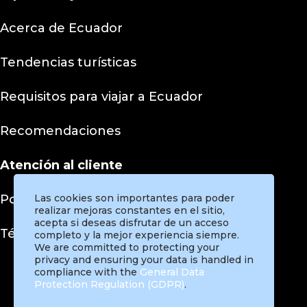
Acerca de Ecuador
Tendencias turísticas
Requisitos para viajar a Ecuador
Recomendaciones
Atención al cliente
Políticas de privacidad
Las cookies son importantes para poder
realizar mejoras constantes en el sitio,
acepta si deseas disfrutar de un acceso
Términos y condiciones
completo y la mejor experiencia siempre.
We are committed to protecting your
privacy and ensuring your data is handled in
compliance with the
General Data
Protection Regulation (GDPR)
.
Instagram
Facebook
Twitter
Pinterest
TikTok