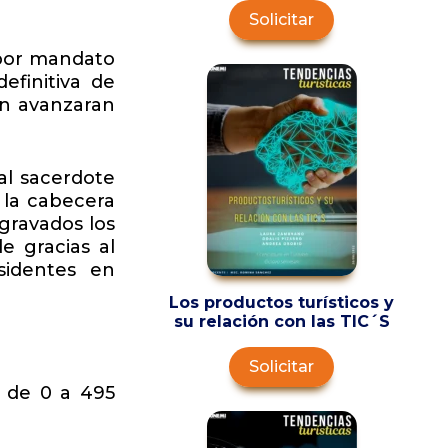
Solicitar
 por mandato
efinitiva de
én avanzaran
al sacerdote
 la cabecera
gravados los
e gracias al
sidentes en
Los productos turísticos y
su relación con las TIC´S
Solicitar
 de 0 a 495