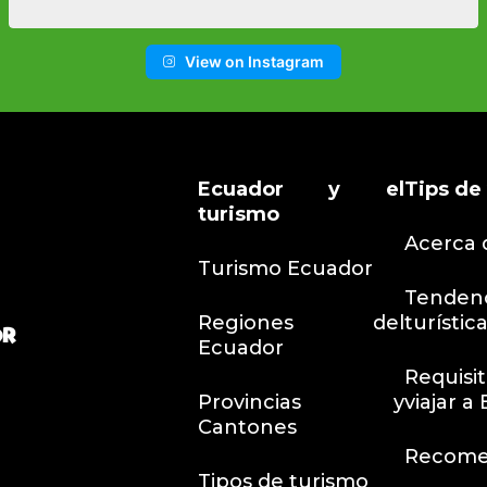
View on Instagram
Ecuador y el
Tips
de 
turismo
Acerca 
Turismo Ecuador
Tendenc
Regiones del
turístic
Ecuador
Requi
Provincias y
viajar a
Cantones
Recome
Tipos de turismo