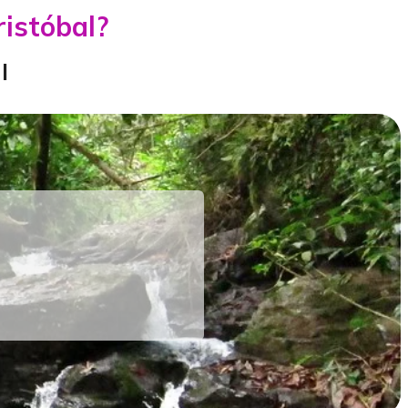
ristóbal?
l