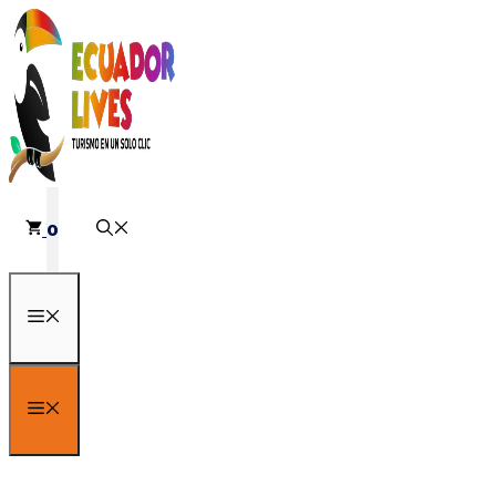
Saltar
al
contenido
0
Menú
Menú