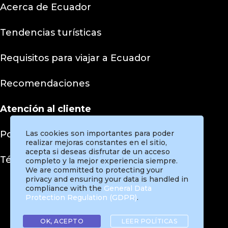
Acerca de Ecuador
Tendencias turísticas
Requisitos para viajar a Ecuador
Recomendaciones
Atención al cliente
Políticas de privacidad
Las cookies son importantes para poder
realizar mejoras constantes en el sitio,
acepta si deseas disfrutar de un acceso
Términos y condiciones
completo y la mejor experiencia siempre.
We are committed to protecting your
privacy and ensuring your data is handled in
compliance with the
General Data
Protection Regulation (GDPR)
.
Instagram
Facebook
Twitter
Pinterest
TikTok
OK, ACEPTO
LEER POLÍTICAS