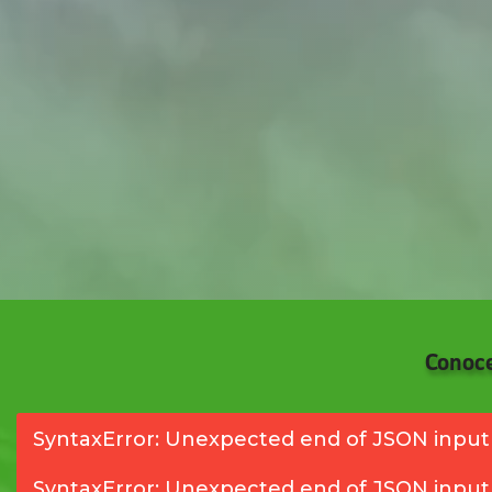
Conoce
SyntaxError: Unexpected end of JSON input
SyntaxError: Unexpected end of JSON input