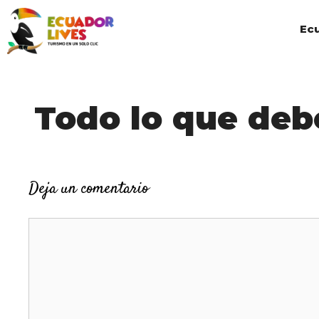
Saltar
al
Ec
contenido
Todo lo que deb
Deja un comentario
Comentario