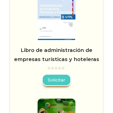
Libro de administración de
empresas turísticas y hoteleras
0
d
Solicitar
e
5