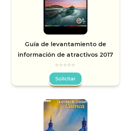
Guía de levantamiento de
información de atractivos 2017
0
d
Solicitar
e
5