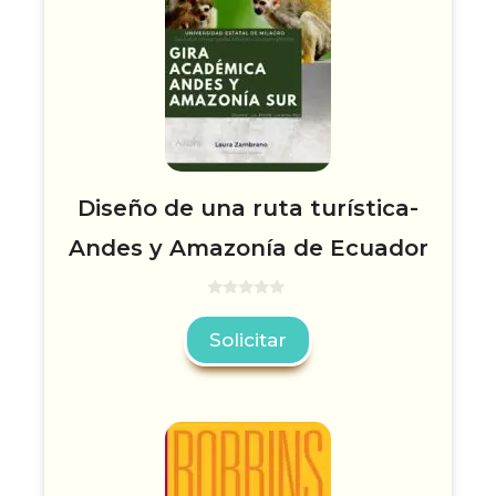
Diseño de una ruta turística-
Andes y Amazonía de Ecuador
0
d
Solicitar
e
5