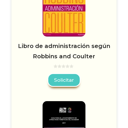
Libro de administración según
Robbins and Coulter
0
d
Solicitar
e
5